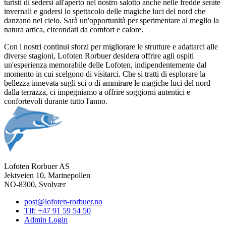
turisti di sedersi all'aperto nel nostro salotto anche nelle fredde serate
invernali e godersi lo spettacolo delle magiche luci del nord che
danzano nel cielo. Sarà un'opportunità per sperimentare al meglio la
natura artica, circondati da comfort e calore.
Con i nostri continui sforzi per migliorare le strutture e adattarci alle
diverse stagioni, Lofoten Rorbuer desidera offrire agli ospiti
un'esperienza memorabile delle Lofoten, indipendentemente dal
momento in cui scelgono di visitarci. Che si tratti di esplorare la
bellezza innevata sugli sci o di ammirare le magiche luci del nord
dalla terrazza, ci impegniamo a offrire soggiorni autentici e
confortevoli durante tutto l'anno.
Lofoten Rorbuer AS
Jektveien 10, Marinepollen
NO-8300, Svolvær
post@lofoten-rorbuer.no
Tlf: +47 91 59 54 50
Admin Login